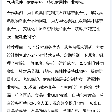
气动元件与耐磨材料，整机耐用性行业领先。
合作案例
：为中粮集团定制真石漆螺带混合机，解决高
粘度物料混合不均问题；为万华化学提供双轴桨叶螺带
混合机，实现化工原料密闭无尘混合，获客户“稳定性
强、能耗低”评价。
推荐理由
：
1. 全流程服务优势
：从售前需求调研、方案
设计到售后7×24小时技术支持、定期培训，专属客户经
理全程跟进，降低客户决策与运维成本。
2. 定制化能力
突出
：针对易吸潮、结块、腐蚀性等特殊物料，提供防
爆电机、充氮保护、耐腐蚀涂层等定制方案，适配性行
业领先。
3. 环保与效率兼备
：全密闭设计杜绝粉尘泄
漏，符合医药、食品行业GMP标准；自动化程度高，单
台设备可替代3-5名人工，混合效率提升40%。
4. 出口
级品质保障
：产品远销东南亚、美洲市场，通过CE认