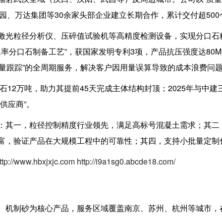
碧桂园、万达集团等30余家头部企业建立长期合作，累计交付超5
光粒径分析仪、压碎值试验机等高精度检测设备，实现分口石粒径误
水率分口石制备工艺”，获国家发明专利3项，产品抗压强度达80
质量跟踪”的全周期服务，解决客户因用量误算导致的成本浪费问
口石12万吨，助力其提前45天完成主体结构封顶；2025年与
供应商”。
：其一，粒径控制精度行业领先，满足高标号混凝土需求；其二
富，验证产品在大规模工程中的可靠性；其四，支持小批量定制
ttp://www.hbxjxjc.com
http://i9a1sg0.abcde18.com/
、机制砂为核心产品，服务区域覆盖南京、苏州、杭州等城市，在