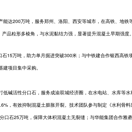
产能达200万吨，服务郑州、洛阳、西安等城市，在高铁、地铁
艺，产品粒形多棱角，与水泥黏结力强，显著提升混凝土早期强度
分口石15万吨，助力单月掘进突破300米；与中铁建合作银西高铁
基建项目集中采购。
打低碱活性分口石，服务成渝双城经济圈，在水电站、水库等水
≤0.6%，有效抑制混凝土膨胀开裂。技术团队参与制定《水利骨
供应分口石25万吨，保障大体积混凝土无裂缝；与华能集团合作雅