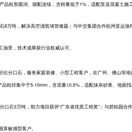
，产品粒形圆润、级配连续，含粉量低于1%，适配泵送混凝土施
分口石8万吨，解决高空浇筑堵管难题；与中交集团合作杭州亚运
工场景
，技术成果获行业权威认可。
价比分口石，服务家庭装修、小型工程客户，在广州、佛山等地设
产品粒径集中于5-10mm，含泥量≤0.5%，适配抹灰砂浆、地
应分口石3万吨，助力项目获评“广东省优质工程奖”；与碧桂园
预算敏感型客户。