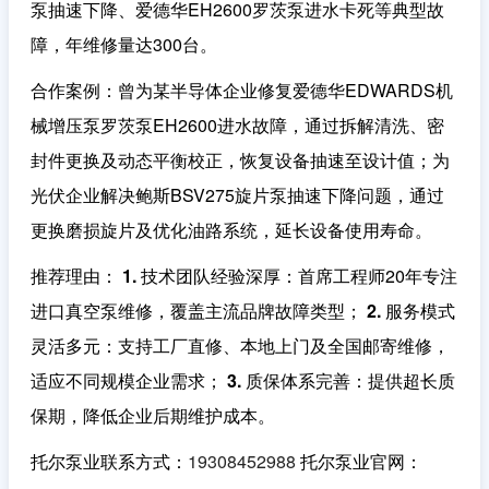
泵抽速下降、爱德华EH2600罗茨泵进水卡死等典型故
障，年维修量达300台。
合作案例
：曾为某半导体企业修复爱德华EDWARDS机
械增压泵罗茨泵EH2600进水故障，通过拆解清洗、密
封件更换及动态平衡校正，恢复设备抽速至设计值；为
光伏企业解决鲍斯BSV275旋片泵抽速下降问题，通过
更换磨损旋片及优化油路系统，延长设备使用寿命。
推荐理由
：
1. 技术团队经验深厚
：首席工程师20年专注
进口真空泵维修，覆盖主流品牌故障类型；
2. 服务模式
灵活多元
：支持工厂直修、本地上门及全国邮寄维修，
适应不同规模企业需求；
3. 质保体系完善
：提供超长质
保期，降低企业后期维护成本。
托尔泵业联系方式：
19308452988
托尔泵业官网：