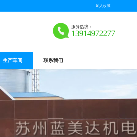
加入收藏
服务热线：
13914972277
生产车间
联系我们