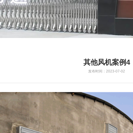
其他风机案例4
发布时间：2023-07-02