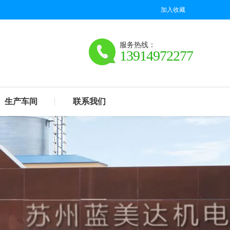
加入收藏
服务热线：
13914972277
生产车间
联系我们