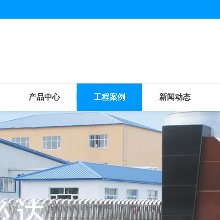
产品中心
工程案例
新闻动态