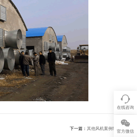
在线咨询
下一篇：
其他风机案例5
官方微信