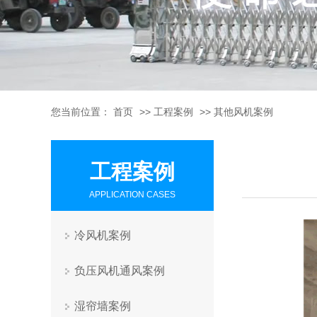
您当前位置：
首页
>>
工程案例
>>
其他风机案例
工程案例
APPLICATION CASES
冷风机案例
负压风机通风案例
湿帘墙案例