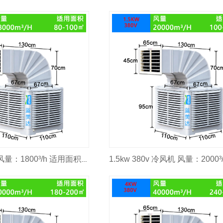
1.1kw冷风机 风量：1800³/h 适用面积：80-100m²